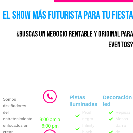
El Show Más Futurista para Tu Fiesta
¿Buscas un negocio rentable y original para
eventos?
Pistas
Decoración
Somos
iluminadas
led
diseñadores
Lunes a
del
Viernes
Pixel
Repisas
entretenimiento
negra
Mesas
9:00 am a
enfocados en
Infinity
Barra
6:00 pm
crear
black
de