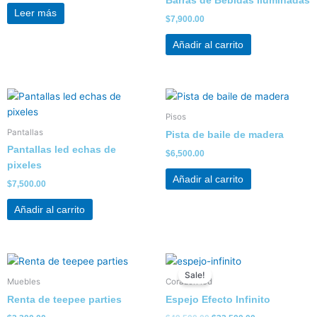
Barras de Bebidas Iluminadas
Leer más
$
7,900.00
Añadir al carrito
Pisos
Pantallas
Pista de baile de madera
Pantallas led echas de
$
6,500.00
pixeles
Añadir al carrito
$
7,500.00
Añadir al carrito
Original
Current
price
price
Sale!
was:
is:
Muebles
Corazon led
$49,500.00.
$32,500.00.
Renta de teepee parties
Espejo Efecto Infinito