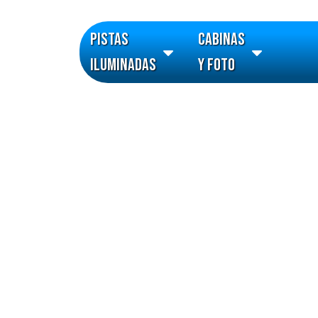
Ir
al
PISTAS
CABINAS
contenido
Open CABINAS
ILUMINADAS
Y FOTO
ILUMINADAS
Y FOTO