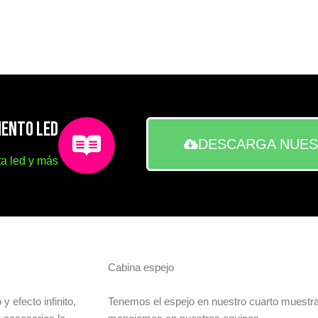
IENTO LED
DESCARGA NUES
ta led y más
Cabina espejo
y efecto infinito,
Tenemos el espejo en nuestro cuarto muestr